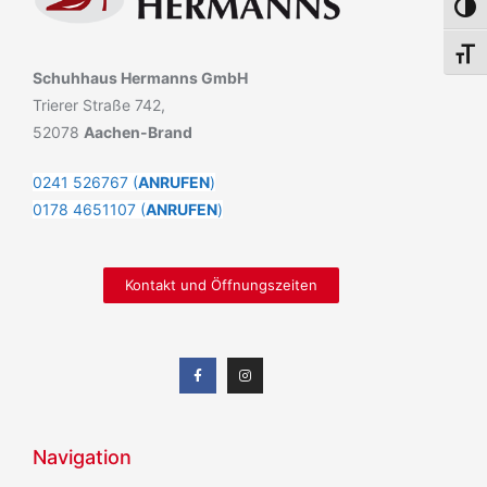
Umsch
Schri
Schuhhaus Hermanns GmbH
Trierer Straße 742,
52078
Aachen-Brand
0241 526767 (
ANRUFEN
)
0178 4651107 (
ANRUFEN
)
Kontakt und Öffnungszeiten
Navigation