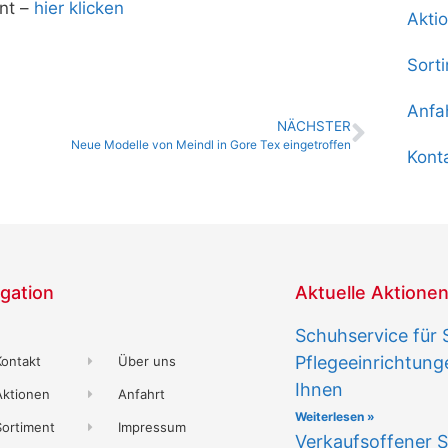
nt –
hier klicken
Akti
Sort
Anfa
NÄCHSTER
Neue Modelle von Meindl in Gore Tex eingetroffen
Kont
gation
Aktuelle Aktione
Schuhservice für 
Pflegeeinrichtun
Kontakt
Über uns
Ihnen
Aktionen
Anfahrt
Weiterlesen »
Sortiment
Impressum
Verkaufsoffener S