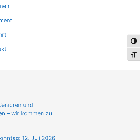
onen
iment
hrt
Umsch
akt
Schri
n
Senioren und
gen – wir kommen zu
onntag: 12. Juli 2026