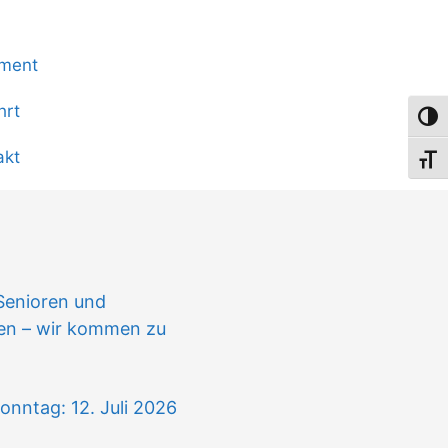
onen
iment
hrt
Umsch
akt
Schri
n
Senioren und
gen – wir kommen zu
onntag: 12. Juli 2026